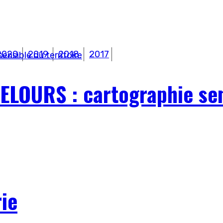
2020
2019
2018
2017
OURS : cartographie sens
ie