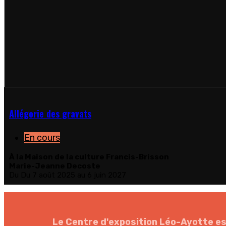
Allégorie des gravats
En cours
À la Maison de la culture Francis-Brisson
Marie-Jeanne Decoste
Du
Du 7 août 2025 au 6 juin 2027
Le Centre d'exposition Léo-Ayotte est 