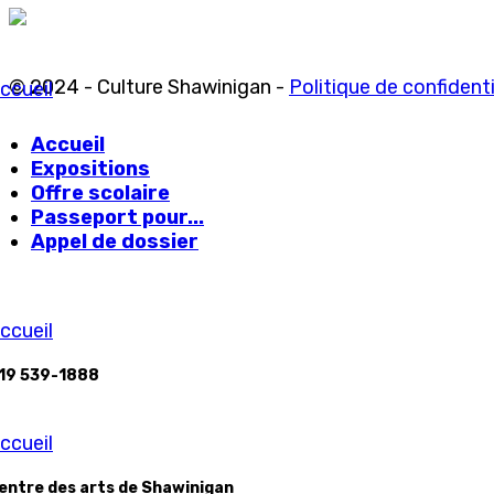
© 2024 - Culture Shawinigan -
Politique de confidenti
ccueil
Accueil
Expositions
Offre scolaire
Passeport pour...
Appel de dossier
ccueil
19 539-1888
ccueil
entre des arts de Shawinigan