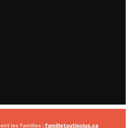
nt les familles :
familletoutinclus.ca