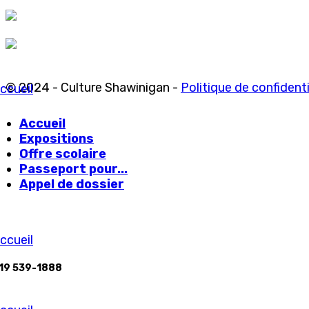
© 2024 - Culture Shawinigan -
Politique de confidenti
ccueil
Accueil
Expositions
Offre scolaire
Passeport pour...
Appel de dossier
ccueil
19 539-1888