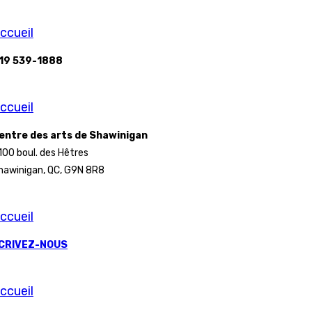
ccueil
19 539-1888
ccueil
entre des arts de Shawinigan
100 boul. des Hêtres
hawinigan, QC, G9N 8R8
ccueil
CRIVEZ-NOUS
ccueil