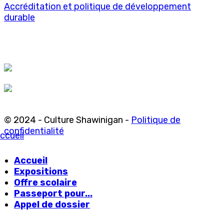
Accréditation et politique de développement
durable
© 2024 - Culture Shawinigan -
Politique de
confidentialité
ccueil
Accueil
Expositions
Offre scolaire
Passeport pour...
Appel de dossier